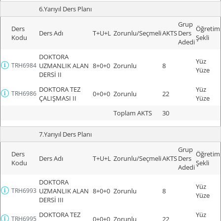
6.Yarıyıl Ders Planı
Grup
Ders
Öğretim
Ders Adı
T+U+L
Zorunlu/Seçmeli
AKTS
Ders
Kodu
Şekli
Adedi
DOKTORA
Yüz
TRH6984
UZMANLIK ALAN
8+0+0
Zorunlu
8
Yüze
DERSİ II
DOKTORA TEZ
Yüz
TRH6986
0+0+0
Zorunlu
22
ÇALIŞMASI II
Yüze
Toplam AKTS
30
7.Yarıyıl Ders Planı
Grup
Ders
Öğretim
Ders Adı
T+U+L
Zorunlu/Seçmeli
AKTS
Ders
Kodu
Şekli
Adedi
DOKTORA
Yüz
TRH6993
UZMANLIK ALAN
8+0+0
Zorunlu
8
Yüze
DERSİ III
DOKTORA TEZ
Yüz
TRH6995
0+0+0
Zorunlu
22