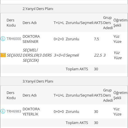
2.Yarıyıl Ders Planı
Grup
Ders
Öğretim
Ders Adı
T+U+L
Zorunlu/Seçmeli
AKTS
Ders
Kodu
Şekli
Adedi
DOKTORA
Yüz
TRH6000
0+2+0
Zorunlu
7,5
SEMİNER
Yüze
SEÇMELİ
Yüz
SEÇ6002
DERSLER(3 DERS
3+0+0
Seçmeli
22,5
3
Yüze
SEÇECEK)
Toplam AKTS
30
3.Yarıyıl Ders Planı
Grup
Ders
Öğretim
Ders Adı
T+U+L
Zorunlu/Seçmeli
AKTS
Ders
Kodu
Şekli
Adedi
DOKTORA
Yüz
TRH6983
0+0+0
Zorunlu
30
YETERLİK
Yüze
Toplam AKTS
30