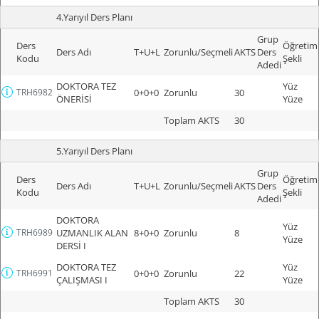
4.Yarıyıl Ders Planı
Grup
Ders
Öğretim
Ders Adı
T+U+L
Zorunlu/Seçmeli
AKTS
Ders
Kodu
Şekli
Adedi
DOKTORA TEZ
Yüz
TRH6982
0+0+0
Zorunlu
30
ÖNERİSİ
Yüze
Toplam AKTS
30
5.Yarıyıl Ders Planı
Grup
Ders
Öğretim
Ders Adı
T+U+L
Zorunlu/Seçmeli
AKTS
Ders
Kodu
Şekli
Adedi
DOKTORA
Yüz
TRH6989
UZMANLIK ALAN
8+0+0
Zorunlu
8
Yüze
DERSİ I
DOKTORA TEZ
Yüz
TRH6991
0+0+0
Zorunlu
22
ÇALIŞMASI I
Yüze
Toplam AKTS
30