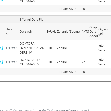
ÇALIŞMASI III
Yüze
Toplam AKTS
30
8.Yarıyıl Ders Planı
Grup
Ders
Öğretim
Ders Adı
T+U+L
Zorunlu/Seçmeli
AKTS
Ders
Kodu
Şekli
Adedi
DOKTORA
Yüz
TRH6990
UZMANLIK ALAN
8+0+0
Zorunlu
8
Yüze
DERSİ IV
DOKTORA TEZ
Yüz
TRH6992
0+0+0
Zorunlu
22
ÇALIŞMASI IV
Yüze
Toplam AKTS
30
https://obs.artuklu.edu.tr/oibs/bologna/progCourses.aspx?