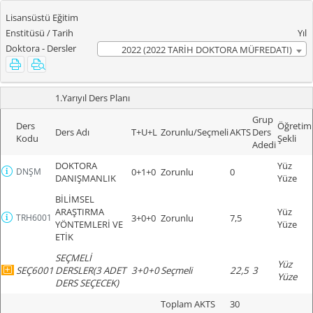
Lisansüstü Eğitim
Enstitüsü / Tarih
Yıl
Doktora - Dersler
2022 (2022 TARİH DOKTORA MÜFREDATI)
1.Yarıyıl Ders Planı
Grup
Ders
Öğretim
Ders Adı
T+U+L
Zorunlu/Seçmeli
AKTS
Ders
Kodu
Şekli
Adedi
DOKTORA
Yüz
DNŞM
0+1+0
Zorunlu
0
DANIŞMANLIK
Yüze
BİLİMSEL
ARAŞTIRMA
Yüz
TRH6001
3+0+0
Zorunlu
7,5
YÖNTEMLERİ VE
Yüze
ETİK
SEÇMELİ
Yüz
SEÇ6001
DERSLER(3 ADET
3+0+0
Seçmeli
22,5
3
Yüze
DERS SEÇECEK)
Toplam AKTS
30