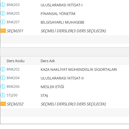
BNK203
ULUSLARARASI İKTİSAT-I
BNK205
FİNANSAL YÖNETİM
BNK207
BİLGİSAYARLI MUHASEBE
SEÇM201
SEÇMELİ DERSLER(3 DERS SEÇİLECEK)
Ders Kodu
Ders Adı
BNK202
KAZA NAKLİYAT MÜHENDİSLİK SİGORTALARI
BNK204
ULUSLARARASI İKTİSAT-II
BNK206
MESLEK ETİĞİ
STJ200
STAJ
SEÇM202
SEÇMELİ DERSLER(3 DERS SEÇİLECEK)