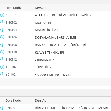
Ders Kodu
Ders Adı
AİİT102
ATATÜRK İLKELERİ VE İNKİLAP TARİHİ-II
BNK102
MUHASEBE
BNK104
MAKRO İKTİSAT
BNK106
DOSYALAMA VE ARŞİVLEME
BNK108
BANKACILIK VE HİZMET ÜRÜNLERİ
BNK110
KLAVYE TEKNİKLERİ
BNK112
GİRİŞİMCİLİK
TDE102
TÜRK DİLİ-II
YDİ102
YABANCI DİL(İNGİLİZCE)-II
Ders Kodu
Ders Adı
BNK201
BİREYSEL EMEKLİLİK HAYAT SAĞLIK SİGORTALARI