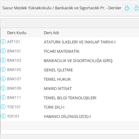
Savur Meslek Yüksekokulu / Bankacılık ve Sigortacılık Pr. - Dersler
Ders Kodu
Ders Adı
AİİT101
ATATÜRK İLKELERİ VE İNKİLAP TARİHİ-I
BNK101
TİCARİ MATEMATİK
BNK103
BANKACILIK VE SİGORTACILIĞA GİRİŞ
BNK105
GENEL İŞLETME
BNK107
TEMEL HUKUK
BNK109
MİKRO İKTİSAT
BNK111
TEMEL BİLGİ TEKNOLOJİLERİ
TDE101
TÜRK DİLİ-I
YDİ101
YABANCI DİL(İNGİLİZCE)-I